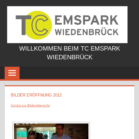
Zum
Inhalt
springen
WILLKOMMEN BEIM TC EMSPARK
WIEDENBRÜCK
BILDER ERÖFFNUNG 2012
Zurück zur Bilderübersicht