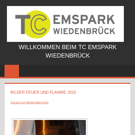
Zum
Inhalt
springen
WILLKOMMEN BEIM TC EMSPARK
WIEDENBRÜCK
BILDER FEUER UND FLAMME 2010
Zurück zur Bilderübersicht