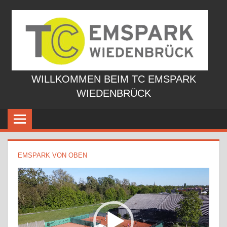
Zum
Inhalt
springen
WILLKOMMEN BEIM TC EMSPARK
WIEDENBRÜCK
EMSPARK VON OBEN
Video-
Player